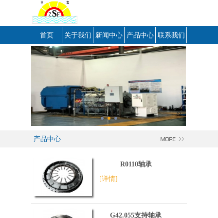
首页
关于我们
新闻中心
产品中心
联系我们
产品中心
R0110轴承
[详情]
G42.055支持轴承