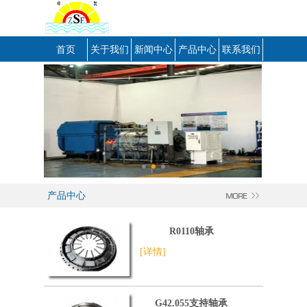
首页
关于我们
新闻中心
产品中心
联系我们
产品中心
R0110轴承
[详情]
G42.055支持轴承