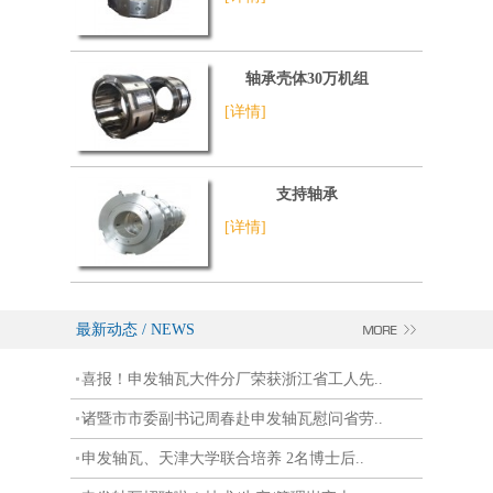
轴承壳体30万机组
[详情]
支持轴承
[详情]
最新动态 / NEWS
喜报！申发轴瓦大件分厂荣获浙江省工人先..
诸暨市市委副书记周春赴申发轴瓦慰问省劳..
申发轴瓦、天津大学联合培养 2名博士后..