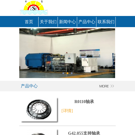
首页
关于我们
新闻中心
产品中心
联系我们
产品中心
R0110轴承
[详情]
G42.055支持轴承