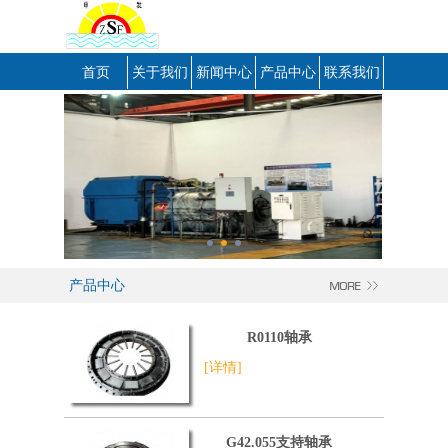
首页
关于我们
新闻中心
产品中心
联系我们
产品中心
R0110轴承
[详情]
G42.055支持轴承