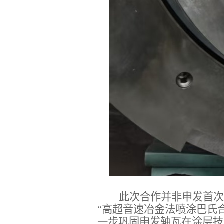
此次合作并非申发首次
“高超音速冶金法喷涂巴氏
一步巩固申发轴瓦在涂层