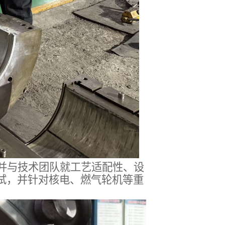
并与技术团队就工艺适配性、设
试，并针对核电、燃气轮机等重