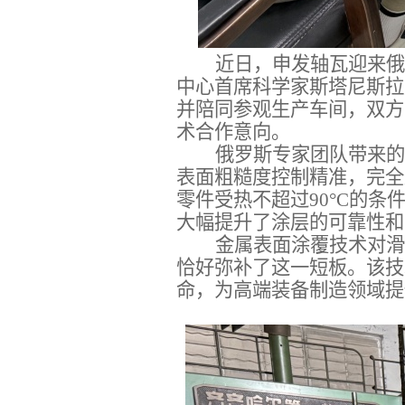
近日，
申发轴瓦
迎来俄
中心首席科学家
斯塔尼斯拉
并陪同参观生产车间，双方
术合作意向。
俄罗斯专家团队带来的
表面粗糙度控制精准，完全
零件受热不超过
9
0
°
C
的条
大幅提升了涂层的可靠性
金属表面涂覆技术对
滑
恰好弥补了这一短板。该技
命，为高端装备制造领域提