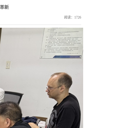
革新
阅读：1726